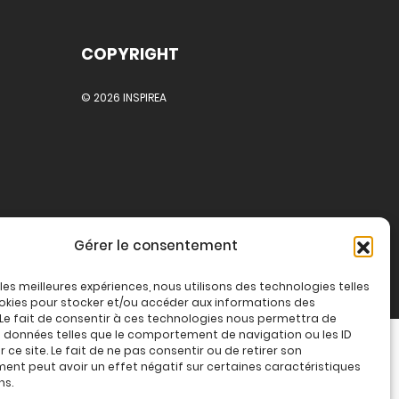
COPYRIGHT
© 2026 INSPIREA
Gérer le consentement
r les meilleures expériences, nous utilisons des technologies telles
okies pour stocker et/ou accéder aux informations des
 Le fait de consentir à ces technologies nous permettra de
s données telles que le comportement de navigation ou les ID
 ce site. Le fait de ne pas consentir ou de retirer son
nt peut avoir un effet négatif sur certaines caractéristiques
ns.