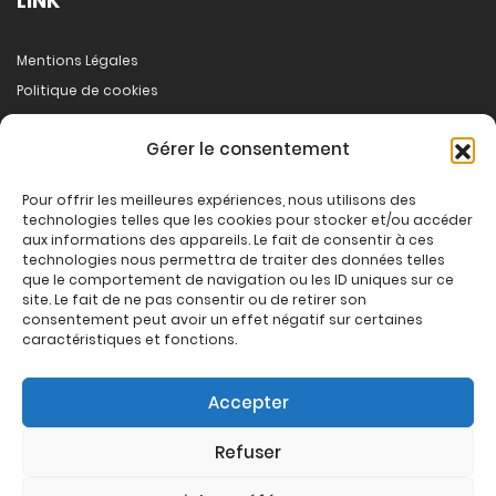
LINK
Mentions Légales
Politique de cookies
A propos
Gérer le consentement
Démarche
Pour offrir les meilleures expériences, nous utilisons des
technologies telles que les cookies pour stocker et/ou accéder
aux informations des appareils. Le fait de consentir à ces
SOCIAL
technologies nous permettra de traiter des données telles
que le comportement de navigation ou les ID uniques sur ce
site. Le fait de ne pas consentir ou de retirer son
consentement peut avoir un effet négatif sur certaines
caractéristiques et fonctions.
Accepter
COPYRIGHT
Refuser
© 2026 INSPIREA