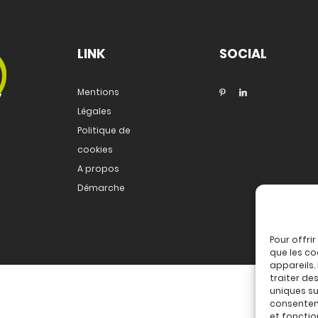
LINK
SOCIAL
Mentions
Légales
Politique de
cookies
A propos
Démarche
Pour offri
que les co
appareils.
traiter de
uniques sur
consenteme
et fonctio