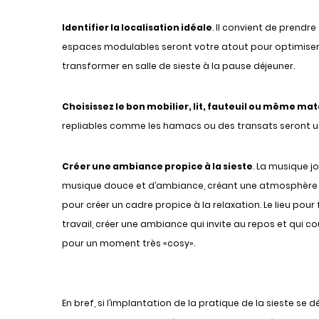
Identifier la localisation idéale
. Il convient de prendr
espaces modulables seront votre atout pour optimiser 
transformer en salle de sieste à la pause déjeuner.
Choisissez le bon mobilier, lit, fauteuil ou même mat
repliables comme les hamacs ou des transats seront uti
Créer une ambiance propice à la sieste
. La musique j
musique douce et d’ambiance, créant une atmosphère pro
pour créer un cadre propice à la relaxation. Le lieu pour
travail, créer une ambiance qui invite au repos et qui 
pour un moment très «cosy».
En bref, si l’implantation de la pratique de la sieste se