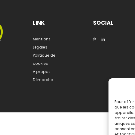
LINK
SOCIAL
Mentions
Légales
Politique de
cookies
A propos
Démarche
Pour offri
que les co
appareils.
traiter de
uniques sur
consenteme
et fonctio