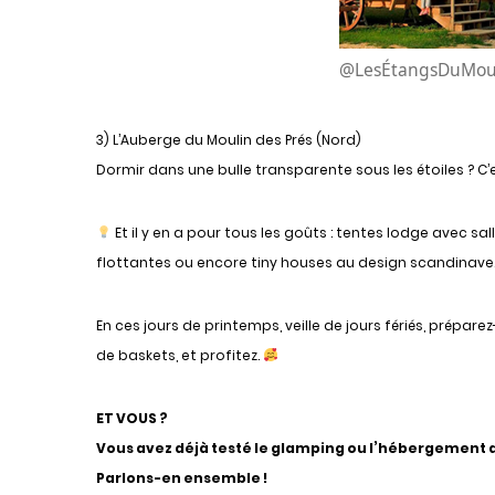
@LesÉtangsDuMou
3) L’Auberge du Moulin des Prés (Nord)
Dormir dans une bulle transparente sous les étoiles ? C’e
Et il y en a pour tous les goûts : t
entes lodge avec sall
flottantes
ou encore t
iny houses au design scandinave
En ces jours de printemps, veille de jours fériés, prépare
de baskets, et profitez.
ET VOUS ?
Vous avez déjà testé le glamping ou l’hébergement 
Parlons-en ensemble !