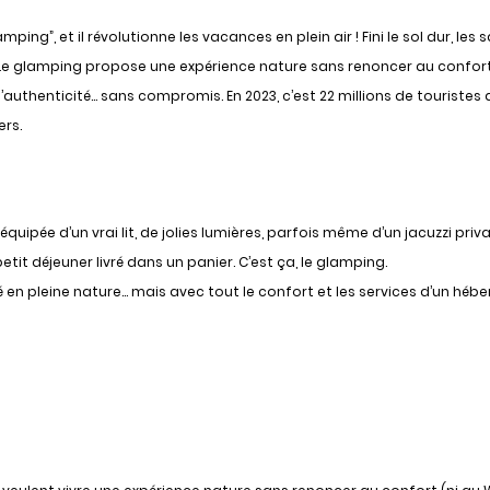
ing”, et il révolutionne les vacances en plein air ! Fini le sol dur, les 
. Le glamping propose une expérience
nature sans renoncer au confort
d’authenticité… sans compromis. En 2023, c’est 22 millions de touristes
ers.
uipée d’un vrai lit, de jolies lumières, parfois même d’un jacuzzi priva
t déjeuner livré dans un panier. C’est ça, le glamping.
 en pleine nature… mais avec tout le confort et les services d’un hé