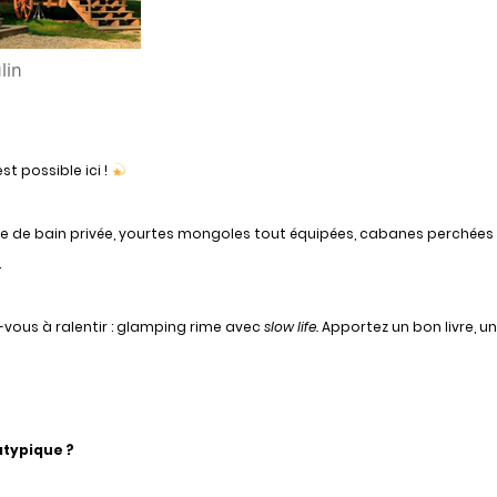
lin
st possible ici !
e de bain privée, y
ourtes mongoles tout équipées, c
abanes perchées
.
z-vous à ralentir : glamping rime avec
slow life.
Apportez un bon livre, u
atypique ?