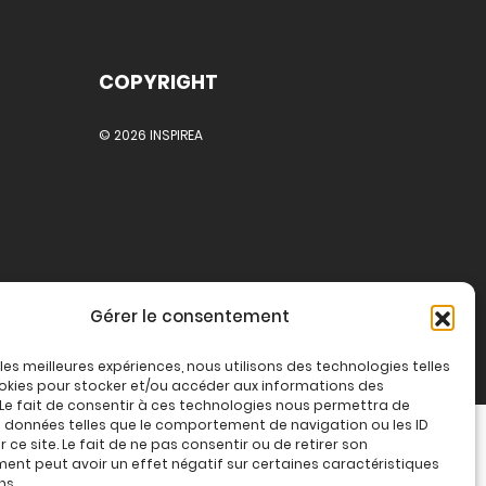
COPYRIGHT
© 2026 INSPIREA
Gérer le consentement
r les meilleures expériences, nous utilisons des technologies telles
okies pour stocker et/ou accéder aux informations des
 Le fait de consentir à ces technologies nous permettra de
s données telles que le comportement de navigation ou les ID
 ce site. Le fait de ne pas consentir ou de retirer son
nt peut avoir un effet négatif sur certaines caractéristiques
ns.