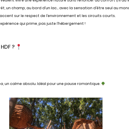
 veulent vivre une expérience nature sans renoncer au confort (ni au W
rêt, un champ, au bord d’un lac… avec la sensation d’être seul au mond
accent sur le respect de l’environnement et les circuits courts.
expérience qui prime, pas juste l’hébergement !
s HDF ?
spa, un calme absolu. Idéal pour une pause romantique.