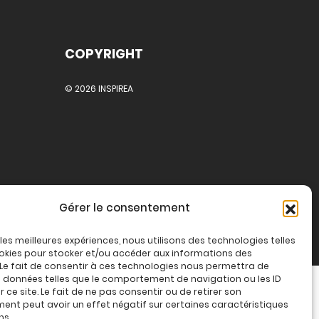
COPYRIGHT
© 2026 INSPIREA
Gérer le consentement
r les meilleures expériences, nous utilisons des technologies telles
okies pour stocker et/ou accéder aux informations des
 Le fait de consentir à ces technologies nous permettra de
s données telles que le comportement de navigation ou les ID
 ce site. Le fait de ne pas consentir ou de retirer son
nt peut avoir un effet négatif sur certaines caractéristiques
ns.