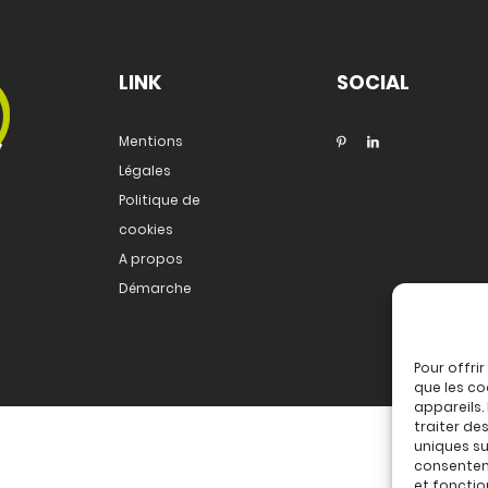
LINK
SOCIAL
Mentions
Légales
Politique de
cookies
A propos
Démarche
Pour offri
que les co
appareils.
traiter de
uniques sur
consenteme
et fonctio