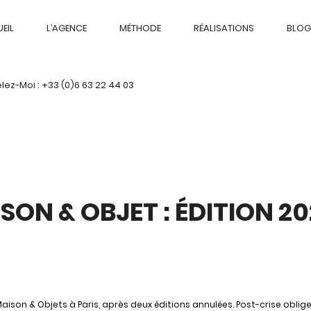
EIL
L’AGENCE
MÉTHODE
RÉALISATIONS
BLOG
ez-Moi : +33 (0)6 63 22 44 03
N & OBJET : ÉDITION 202
n Maison & Objets à Paris, après deux éditions annulées. Post-crise oblige,